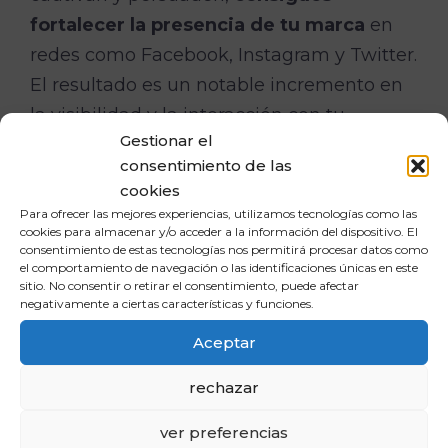
fortalecer la presencia de tu marca
en
redes como Facebook, Instagram y Twitter.
El resultado es un notable incremento en
la visibilidad y la interacción con tu
Gestionar el
audiencia.
consentimiento de las
cookies
Metodología SEO
Para ofrecer las mejores experiencias, utilizamos tecnologías como las
cookies para almacenar y/o acceder a la información del dispositivo. El
personalizada: Los ‘SEO
consentimiento de estas tecnologías nos permitirá procesar datos como
el comportamiento de navegación o las identificaciones únicas en este
sitio. No consentir o retirar el consentimiento, puede afectar
Sprints’
negativamente a ciertas características y funciones.
Aceptar
La metodología SEO personalizada
rechazar
conocida como ‘SEO Sprints’ es una
estrategia efectiva para optimizar la
ver preferencias