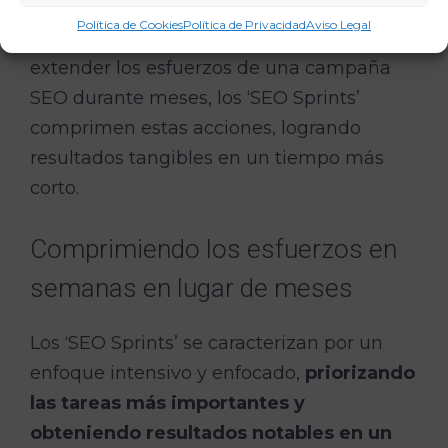
visibilidad en los motores de búsqueda de
Política de Cookies
Política de Privacidad
Aviso Legal
manera más rápida y eficiente. En lugar de
extender los esfuerzos de una campaña
SEO durante meses, los ‘SEO Sprints’
comprimen estas acciones, logrando
resultados tangibles en un tiempo más
corto.
Comprimiendo los esfuerzos en
semanas en lugar de meses
Los ‘SEO Sprints’ se caracterizan por un
enfoque intensivo y enfocado,
priorizando
las tareas más importantes y
obteniendo resultados notables en un