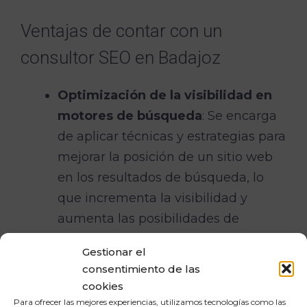
Ventajas de contar con un
consultor SEO en Badajoz
Optimización de la visibilidad en
motores de búsqueda
: Se encarga
de aplicar técnicas y estrategias para
mejorar la posición de un sitio web
en los resultados de búsqueda, lo
que incrementa la visibilidad y
aumenta las posibilidades de
generar tráfico orgánico.
Gestionar el
Mejora de la reputación en línea
: Se
consentimiento de las
ocupa de la gestión de la reputación
cookies
online, abordando y resolviendo
Para ofrecer las mejores experiencias, utilizamos tecnologías como las