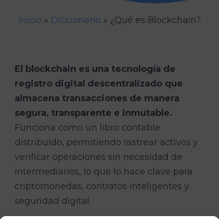
Inicio
»
Diccionario
»
¿Qué es Blockchain?
El blockchain es una tecnología de
registro digital descentralizado que
almacena transacciones de manera
segura, transparente e inmutable.
Funciona como un libro contable
distribuido, permitiendo rastrear activos y
verificar operaciones sin necesidad de
intermediarios, lo que lo hace clave para
criptomonedas, contratos inteligentes y
seguridad digital.