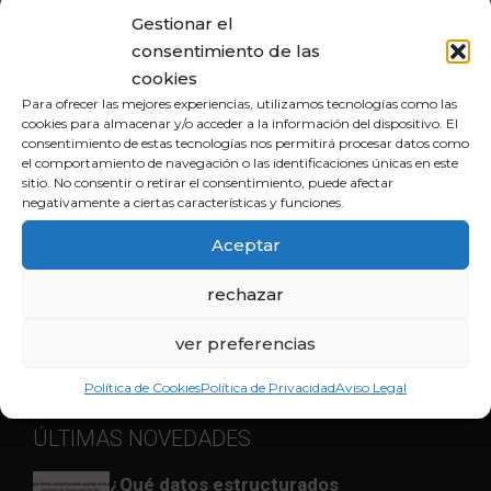
Gestionar el
consentimiento de las
cookies
Para ofrecer las mejores experiencias, utilizamos tecnologías como las
INBOUND
cookies para almacenar y/o acceder a la información del dispositivo. El
consentimiento de estas tecnologías nos permitirá procesar datos como
el comportamiento de navegación o las identificaciones únicas en este
Únete a nuestra comunidad en las redes sociales y
sitio. No consentir o retirar el consentimiento, puede afectar
descubre cómo potenciar tu sitio web para alcanzar
negativamente a ciertas características y funciones.
el éxito en el competitivo mundo digital.
Aceptar
rechazar
ver preferencias
Política de Cookies
Política de Privacidad
Aviso Legal
ÚLTIMAS NOVEDADES
¿Qué datos estructurados