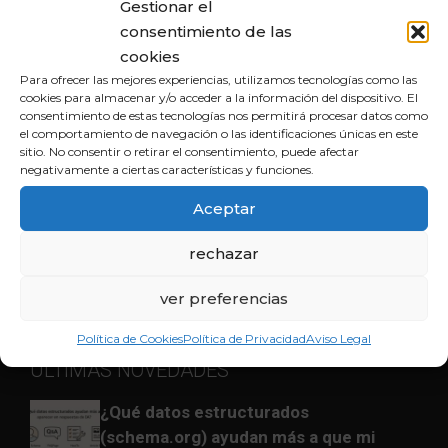
Gestionar el
consentimiento de las
cookies
INBOUND
Para ofrecer las mejores experiencias, utilizamos tecnologías como las
cookies para almacenar y/o acceder a la información del dispositivo. El
consentimiento de estas tecnologías nos permitirá procesar datos como
Únete a nuestra comunidad en las redes sociales y
el comportamiento de navegación o las identificaciones únicas en este
descubre cómo potenciar tu sitio web para alcanzar
sitio. No consentir o retirar el consentimiento, puede afectar
negativamente a ciertas características y funciones.
el éxito en el competitivo mundo digital.
Aceptar
rechazar
ver preferencias
Política de Cookies
Política de Privacidad
Aviso Legal
ÚLTIMAS NOVEDADES
¿Qué datos estructurados
(schema.org) ayudan más a que mi