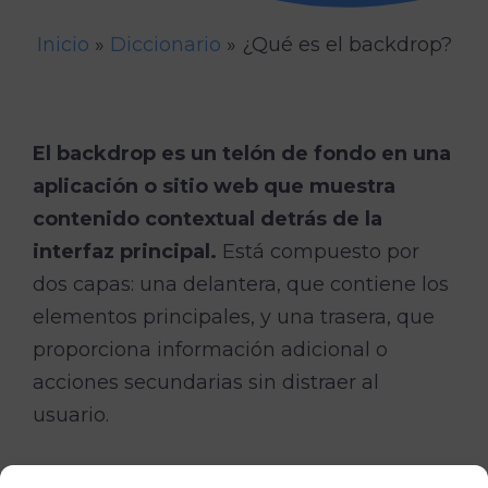
Inicio
»
Diccionario
»
¿Qué es el backdrop?
El backdrop es un telón de fondo en una
aplicación o sitio web que muestra
contenido contextual detrás de la
interfaz principal.
Está compuesto por
dos capas: una delantera, que contiene los
elementos principales, y una trasera, que
proporciona información adicional o
acciones secundarias sin distraer al
usuario.