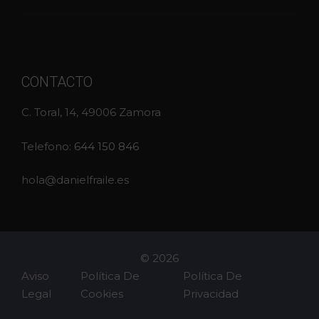
CONTACTO
C. Toral, 14, 49006 Zamora
Telefono:
644 150 846
hola@danielfraile.es
© 2026
Aviso
Política De
Política De
Legal
Cookies
Privacidad