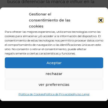
busca diferenciar la marca e influir en la
percepción y fidelización del consumidor.
Gestionar el
consentimiento de las
cookies
Para ofrecer las mejores experiencias, utilizamos tecnologías como las
cookies para almacenar y/o acceder a la información del dispositivo. El
consentimiento de estas tecnologías nos permitirá procesar datos como
INBOUND
el comportamiento de navegación o las identificaciones únicas en este
sitio. No consentir o retirar el consentimiento, puede afectar
negativamente a ciertas características y funciones.
Únete a nuestra comunidad en las redes sociales y
descubre cómo potenciar tu sitio web para alcanzar
Aceptar
el éxito en el competitivo mundo digital.
rechazar
ver preferencias
Política de Cookies
Política de Privacidad
Aviso Legal