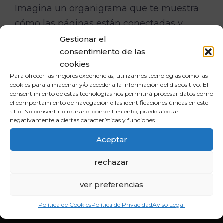
Imagina un organigrama que te muestra
cómo las páginas están conectadas y
ordenadas dentro del sitio.
Gestionar el
consentimiento de las
cookies
Para ofrecer las mejores experiencias, utilizamos tecnologías como las
cookies para almacenar y/o acceder a la información del dispositivo. El
consentimiento de estas tecnologías nos permitirá procesar datos como
el comportamiento de navegación o las identificaciones únicas en este
INBOUND
sitio. No consentir o retirar el consentimiento, puede afectar
negativamente a ciertas características y funciones.
Únete a nuestra comunidad en las redes sociales y
Aceptar
descubre cómo potenciar tu sitio web para alcanzar
el éxito en el competitivo mundo digital.
rechazar
ver preferencias
Política de Cookies
Política de Privacidad
Aviso Legal