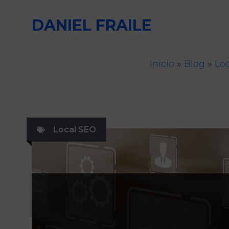
Saltar
DANIEL FRAILE
al
contenido
Inicio
»
Blog
»
Lo
Local SEO