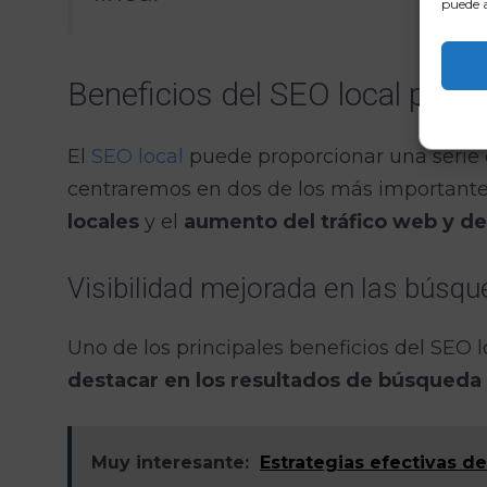
puede a
Beneficios del SEO local par
El
SEO local
puede proporcionar una serie 
centraremos en dos de los más importante
locales
y el
aumento del tráfico web y de 
Visibilidad mejorada en las búsqu
Uno de los principales beneficios del SEO 
destacar en los resultados de búsqueda 
Muy interesante:
Estrategias efectivas d