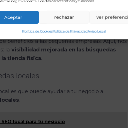
fectar negativamente a ciertas características y funciones.
Aceptar
rechazar
ver preferenc
a las pequeñas empresas
Política de Cookies
Política de Privacidad
Aviso Legal
de beneficios a las pequeñas empresas. Aquí, nos
s: la
visibilidad mejorada en las búsquedas
la tienda física
.
edas locales
local es que puede ayudar a tu negocio a
locales
.
e SEO local para tu negocio