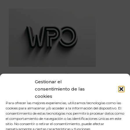
WPO: Estrategias clave para
Gestionar el
optimizar la velocidad de tu
consentimiento de las
wordpress
cookies
Para ofrecer las mejores experiencias, utilizamos tecnologías como las
cookies para almacenar y/o acceder a la información del dispositivo. El
By Daniel Fraile Martinez
diciembre 24, 2023
consentimiento de estas tecnologías nos permitirá procesar datos como
el comportamiento de navegación o las identificaciones únicas en este
sitio. No consentir o retirar el consentimiento, puede afectar
¿Alguna vez te has preguntado por qué
negativamente a ciertas características y funciones.