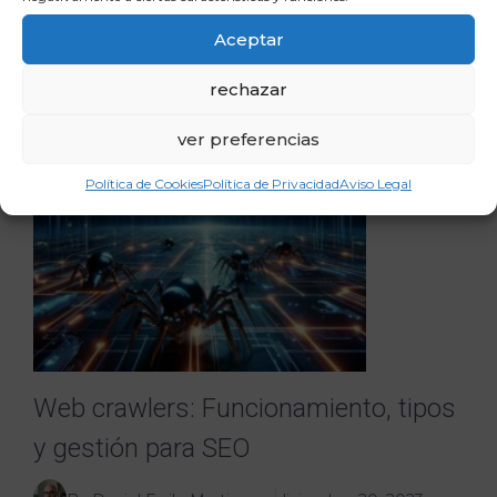
algunos sitios web tienen éxito mientras otros
luchan por mantenerse a flote? La respuesta
Aceptar
podría estar en tres ...
rechazar
ver preferencias
Política de Cookies
Política de Privacidad
Aviso Legal
Web crawlers: Funcionamiento, tipos
y gestión para SEO