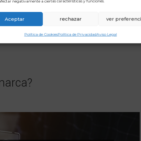
fectar negativamente a ciertas características y funciones.
Aceptar
rechazar
ver preferenc
Política de Cookies
Política de Privacidad
Aviso Legal
marca?