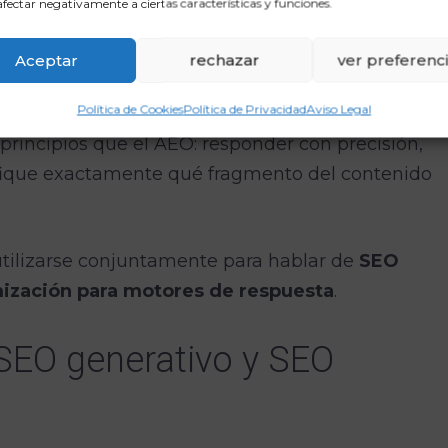
a lista de enlaces.
fectar negativamente a ciertas características y funciones.
ensa y citan o enlazan a los contenidos que
Aceptar
rechazar
ver preferenc
esponder a la pregunta del usuario.
Política de Cookies
Política de Privacidad
Aviso Legal
principios que el AEO: responder con precisión,
ntifique exactamente qué fragmento del contenido
 utilizarse conjuntamente para hablar de
SEO
ización para motores de respuesta
.
 SEO generativo y SEO