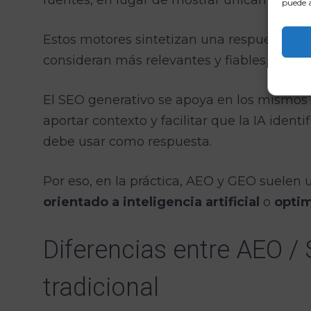
fuentes, en lugar de mostrar únicamente un
puede a
Estos motores sintetizan una respuesta ext
consideran más relevantes y fiables para r
El SEO generativo se apoya en los mismos 
aportar contexto y facilitar que la IA ide
debe usar como respuesta.
Por eso, en la práctica, AEO y GEO suelen
orientado a inteligencia artificial
o
optim
Diferencias entre AEO /
tradicional