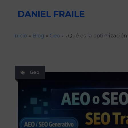
Saltar
DANIEL FRAILE
al
contenido
Inicio
»
Blog
»
Geo
»
¿Qué es la optimización
Geo