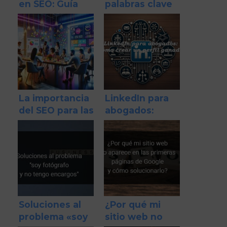
en SEO: Guía
palabras clave
definitiva para
adecuadas para
entender y
tu negocio
solucionar el
problema
La importancia
LinkedIn para
del SEO para las
abogados:
startups
Cómo crear un
perfil ganador
Soluciones al
¿Por qué mi
problema «soy
sitio web no