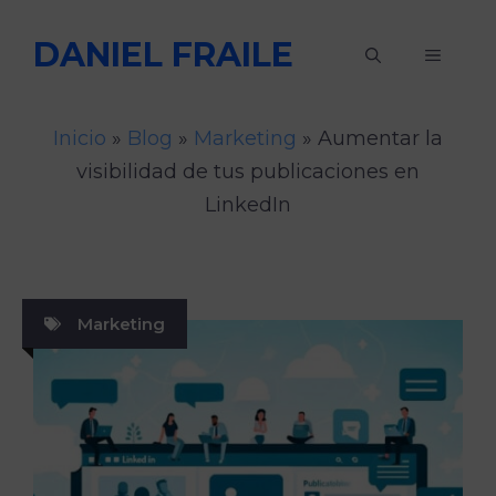
Saltar
DANIEL FRAILE
al
MENÚ
contenido
Inicio
»
Blog
»
Marketing
»
Aumentar la
visibilidad de tus publicaciones en
LinkedIn
Marketing