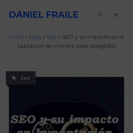
Saltar
DANIEL FRAILE
al
MENÚ
contenido
Inicio
»
Blog
»
Seo
»
SEO y su impacto en la
captación de clientes para abogados
Seo