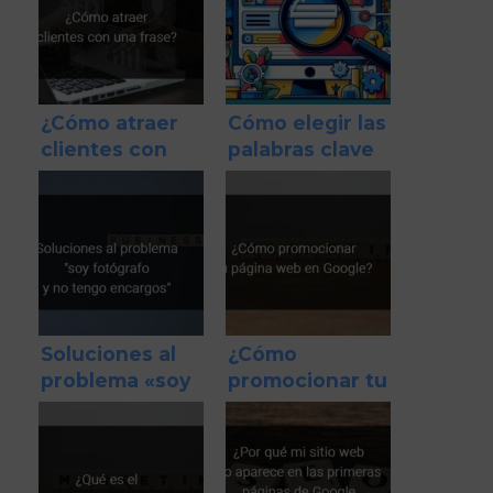
problema
¿Cómo atraer
Cómo elegir las
clientes con
palabras clave
una frase?
adecuadas para
tu negocio
Soluciones al
¿Cómo
problema «soy
promocionar tu
fotógrafo y no
página web en
tengo
Google?
encargos»