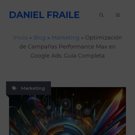
Saltar
DANIEL FRAILE
al
MENÚ
contenido
Inicio
»
Blog
»
Marketing
»
Optimización
de Campañas Performance Max en
Google Ads: Guía Completa
Marketing