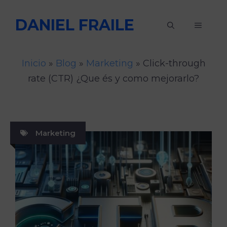
Saltar
DANIEL FRAILE
al
MENÚ
contenido
Inicio
»
Blog
»
Marketing
»
Click-through
rate (CTR) ¿Que és y como mejorarlo?
Marketing