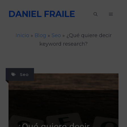
Saltar
DANIEL FRAILE
al
MENÚ
contenido
Inicio
»
Blog
»
Seo
»
¿Qué quiere decir
keyword research?
Seo