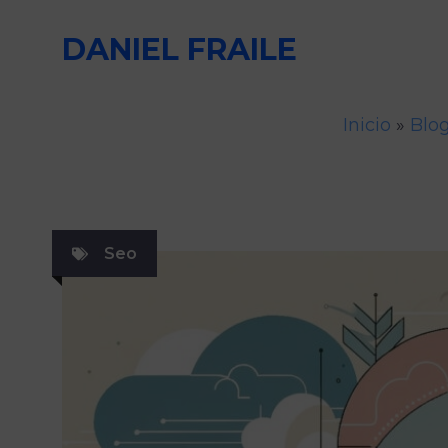
Saltar
DANIEL FRAILE
al
contenido
Inicio
»
Blo
Seo